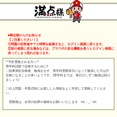
■満点様からのお知らせ
【ご注意ください！】
①問題の回答途中で２時間を経過すると、ログイン画面に戻ります。
②前の画面に戻る場合などは、ブラウザの戻る機能を使うとログイン画面に
戻ってしまう恐れがあります。
**平針受験される方へ**
県学科試験で合格するために!!
〇効果測定合格後、勉強をせず、県学科受験前日になって勉強した方は不
合格になることが多いようです。(県学科までは、毎日少しずつ勉強は続け
ましょう)
〇仕上問題・卒業式時にお渡しした用紙をよく学習して受験してくださ
い。
↓
受験後は、合否の結果の連絡をお願いいたします m(－_－)m