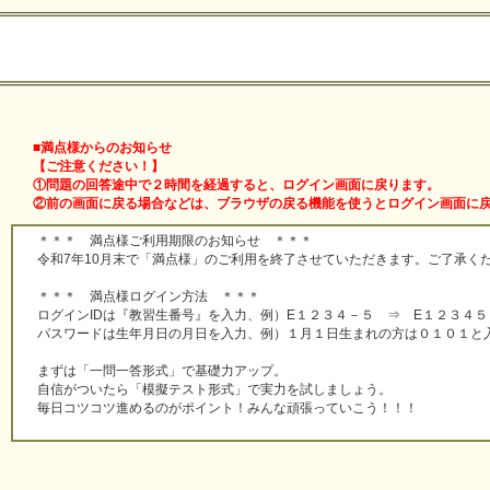
■満点様からのお知らせ
【ご注意ください！】
①問題の回答途中で２時間を経過すると、ログイン画面に戻ります。
②前の画面に戻る場合などは、ブラウザの戻る機能を使うとログイン画面に
＊＊＊ 満点様ご利用期限のお知らせ ＊＊＊
令和7年10月末で「満点様」のご利用を終了させていただきます。ご了承く
＊＊＊ 満点様ログイン方法 ＊＊＊
ログインIDは『教習生番号』を入力、例）E１２３４－５ ⇒ E１２３４５
パスワードは生年月日の月日を入力、例）１月１日生まれの方は０１０１と
まずは「一問一答形式」で基礎力アップ。
自信がついたら「模擬テスト形式」で実力を試しましょう。
毎日コツコツ進めるのがポイント！みんな頑張っていこう！！！