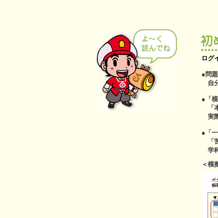
ログ
●問
自分
●「
「本
実際
●「
「苦
学科
＜模