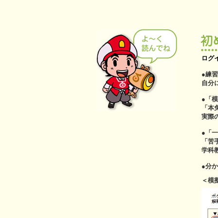
ログ
●練
自分
●「
「本
実際
●「
「苦
学科
●分
＜模