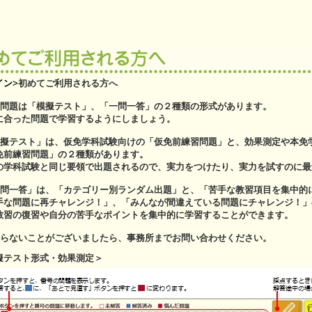
イン
>
初めてご利用される方へ
習問題は「模擬テスト」、「一問一答」の２種類の形式があります。
に合った問題で学習するようにしましょう。
模擬テスト」は、仮免学科試験向けの「仮免前練習問題」と、効果測定や本免
免前練習問題」の２種類があります。
の学科試験と同じ要領で出題されるので、実力をつけたり、実力を試すのに最
一問一答」は、「カテゴリー別ランダム出題」と、「苦手な教習項目を集中的
手な問題に再チャレンジ！」、「みんなが間違えている問題にチャレンジ！」
教習の復習や自分の苦手なポイントを集中的に学習することができます。
からないことがございましたら、事務所までお問い合わせください。
擬テスト形式・効果測定＞