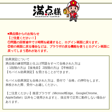
■満点様からのお知らせ
【ご注意ください！】
①問題の回答途中で２時間を経過すると、ログイン画面に戻ります。
②前の画面に戻る場合などは、ブラウザの戻る機能を使うとログイン画面に
戻ってしまう恐れがあります。
効果測定について
満点様の練習問題と仕上げ問題をすべて合格された方は
（ 1段階の方は 【仮免前】 2段階の方は 【卒検前】）
【モバイル効果測定】を受けることができます。
モバイル効果測定も合格された方は、受付で「合格」の押印をします。
来校された際、受付へお越しください。
【ご注意ください】推奨ブラウザ（MicrosoftEdge、GoogleChrome、
AppleSafari）以外をご使用されますと、採点等で正常に動作しない場合が
あります。