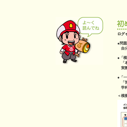
ログ
●問
自分
●「
「本
実際
●「
「苦
学科
＜模